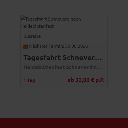
Gabriele Rohde - Fotolia
© Easy-BUS
Busreise
Nächster Termin: 30.08.2026
Tagesfahrt Schneverdingen Heideblütenfest
Heideblütenfest Schneverdingen 2026 – Ein farbenfrohes Fest im Herzen der Lüneburger Heide mit Musik, Tradition und unvergesslichen Erlebnissen
ab 32,00 € p.P.
1 Tag