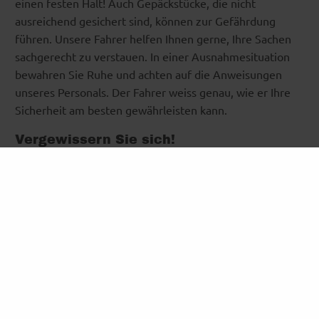
einen festen Halt! Auch Gepäckstücke, die nicht
ausreichend gesichert sind, können zur Gefährdung
führen. Unsere Fahrer helfen Ihnen gerne, Ihre Sachen
sachgerecht zu verstauen. In einer Ausnahmesituation
bewahren Sie Ruhe und achten auf die Anweisungen
unseres Personals. Der Fahrer weiss genau, wie er Ihre
Sicherheit am besten gewährleisten kann.
Vergewissern Sie sich!
Vertrauen ist gut, Kontrolle ist besser! Fragen Sie ruhig
nach, nehmen Sie den Bus unter die Lupe. In unserem
Betrieb haben wir nichts zu verstecken. Ebenso erklären
wir Ihnen gerne die Handhabung der
Sicherheitseinrichtungen und sind Ihnen mit dem
Handgepäck behilflich. Ihre Sicherheit ist für uns
maßgeblich. Wenn Sie selbst ein Fahrtenprogramm für
eine Gruppe, einen Verein oder ähnliches organisieren,
sprechen Sie sich frühzeitig mit uns ab, was die