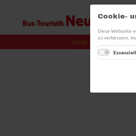
Cookie- 
Diese Webseite v
zu verbessern. In
HOME
SERVICE
ÜBE
NAVIGATION
ÜBERSPRINGEN
Essenziel