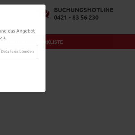
BUCHUNGSHOTLINE
0421 - 83 56 230
und das Angebot
zu.
KONTAKT
MERKLISTE
Details einblenden