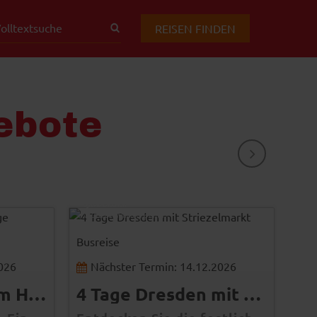
REISEN FINDEN
ebote
WEITER
Sylvio Dittrich
© Dresden Marketing GmbH
Pohl
© M
Busreise
Bus
2026
Nächster Termin: 14.12.2026
N
Tagesfahrt Husum Hafentage
4 Tage Dresden mit Striezelmarkt