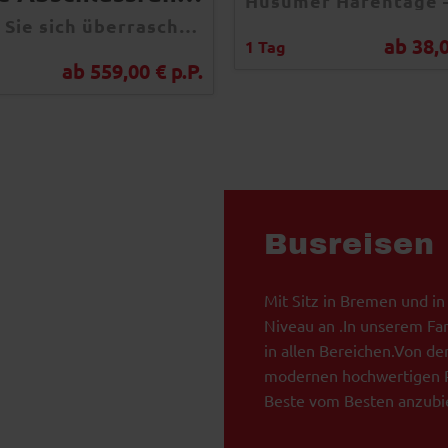
Lassen Sie sich überraschen – Ihre nächste Busreise führt Sie an ein Ziel, das Sie noch nie erwartet haben!
ab 38,0
1 Tag
ab 559,00 € p.P.
Busreisen
Mit Sitz in Bremen und in
Niveau an .In unserem Fa
in allen Bereichen.Von de
modernen hochwertigen R
Beste vom Besten anzubi