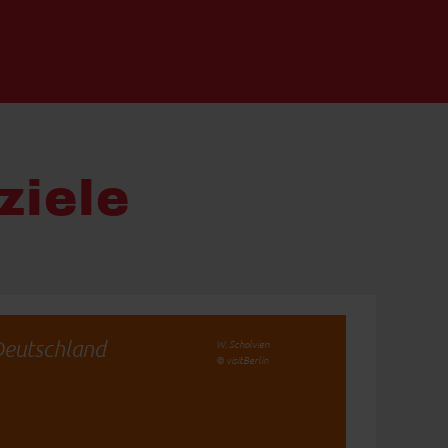
ziele
eutschland
W. Scholvien
© visitBerlin