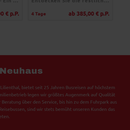
Husumer Hafentage – Ein maritimes Fest voller Tradition, Musik und kulinarischer Genüsse im Herzen der Nordsee
Entdecken Sie die festliche Magie Dresdens im Dezember – mit einer unvergesslichen Busreise und einem Besuch des historischen Striezelmarktes!
0 € p.P.
ab 385,00 € p.P.
4 Tage
1 T
 Neuhaus
 Lilienthal, bietet seit 25 Jahren Busreisen auf höchstem
milienbetrieb legen wir größtes Augenmerk auf Qualität
r Beratung über den Service, bis hin zu dem Fuhrpark aus
eisebussen, sind wir stets bemüht unseren Kunden das
eten.